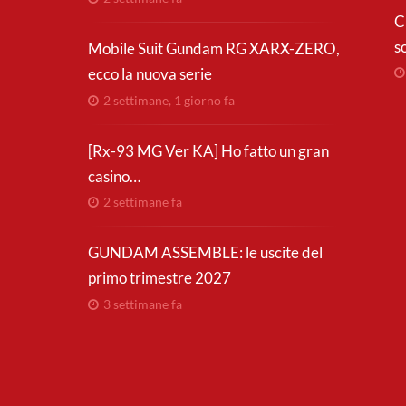
C
s
Mobile Suit Gundam RG XARX-ZERO,
ecco la nuova serie
2 settimane, 1 giorno fa
[Rx-93 MG Ver KA] Ho fatto un gran
casino…
2 settimane fa
GUNDAM ASSEMBLE: le uscite del
primo trimestre 2027
3 settimane fa