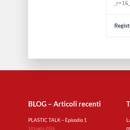
_r=1&
Registr
BLOG – Articoli recenti
T
PLASTIC TALK – Episodio 1
L
m
10 Luglio 2026