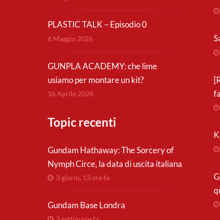
PLASTIC TALK – Episodio 0
S
6 Maggio 2026
GUNPLA ACADEMY: che lime
usiamo per montare un kit?
[
f
16 Aprile 2026
Topic recenti
K
Gundam Hathaway: The Sorcery of
Nymph Circe, la data di uscita italiana
G
3 giorni, 13 ore fa
q
Gundam Base Londra
2 settimane fa