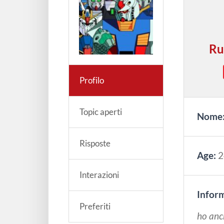
Ru
Profilo
Topic aperti
Nome
Risposte
Age:
2
Interazioni
Inform
Preferiti
ho anc