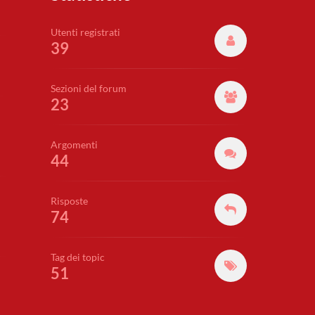
Utenti registrati
39
Sezioni del forum
23
Argomenti
44
Risposte
74
Tag dei topic
51