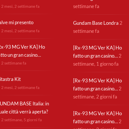
settimane fa
2 mesi, 2 settimane fa
alve mi presento
Gundam Base Londra
2
settimane fa
2 mesi, 2 settimane fa
Rx-93 MG Ver KA] Ho
[Rx-93 MG Ver KA] Ho
atto un gran casino…
fatto un gran casino…
2
settimane, 1 giorno fa
2 settimane fa
itastra Kit
[Rx-93 MG Ver KA] Ho
2 mesi, 2 settimane fa
fatto un gran casino…
2
settimane, 2 giorni fa
UNDAM BASE Italia: in
uale città verrà aperta?
[Rx-93 MG Ver KA] Ho
2 settimane, 5 giorni fa
fatto un gran casino…
2