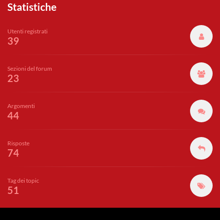
Statistiche
Utenti registrati
39
Sezioni del forum
23
Argomenti
44
Risposte
74
Tag dei topic
51