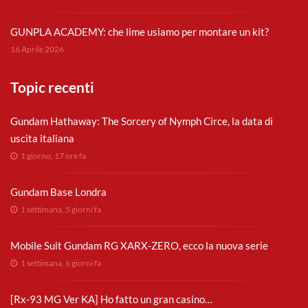
GUNPLA ACADEMY: che lime usiamo per montare un kit?
16 Aprile 2026
Topic recenti
Gundam Hathaway: The Sorcery of Nymph Circe, la data di
uscita italiana
1 giorno, 17 ore fa
Gundam Base Londra
1 settimana, 5 giorni fa
Mobile Suit Gundam RG XARX-ZERO, ecco la nuova serie
1 settimana, 6 giorni fa
[Rx-93 MG Ver KA] Ho fatto un gran casino…