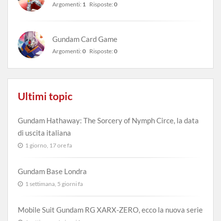
Argomenti:
1
Risposte:
0
Gundam Card Game
Argomenti:
0
Risposte:
0
Ultimi topic
Gundam Hathaway: The Sorcery of Nymph Circe, la data
di uscita italiana
1 giorno, 17 ore fa
Gundam Base Londra
1 settimana, 5 giorni fa
Mobile Suit Gundam RG XARX-ZERO, ecco la nuova serie