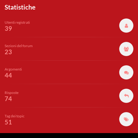
Statistiche
Utenti registrati
39
Sezioni del forum
23
Argomenti
44
Risposte
74
Tag dei topic
51