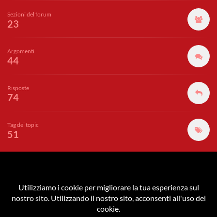
Sezioni del forum
23
Argomenti
44
Risposte
74
Tag dei topic
51
GUNPLA ACADEMY
è parte del network di
Akiba Gamers
|
Zechs.it
|
Cutnip