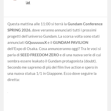
Questa mattina alle 11:00 si terrà la
Gundam Conference
SPRING 2026
, dove veranno annunciati tutti i prossimi
progetti dell’universo Gundam. La scorsa volta sono stati
annunciati
GQuuuuuuX
e il
GUNDAM PAVILION
dell’Expo di Osaka. Cosa annunceranno oggi? Tra le voci si
parla di
SEED FREEDOM ZERO
e di una nuova serie di cui
sembra essere leakato il Gundam protagonista (doubt).
Secondo me sapremo di più del film live action e spero in
una nuova statua 1/1 in Giappone. Ecco dove seguire la
Clicca qui
diretta:
per
accettare i
cookie di
Marketing
e caricare