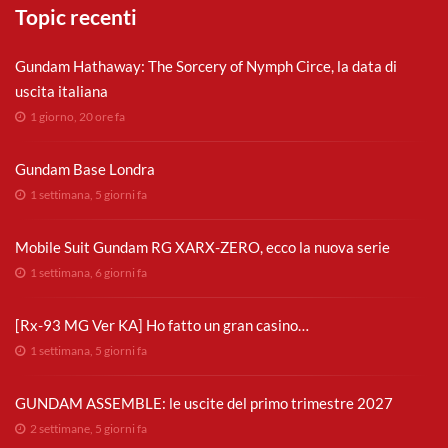
Topic recenti
Gundam Hathaway: The Sorcery of Nymph Circe, la data di
uscita italiana
1 giorno, 20 ore fa
Gundam Base Londra
1 settimana, 5 giorni fa
Mobile Suit Gundam RG XARX-ZERO, ecco la nuova serie
1 settimana, 6 giorni fa
[Rx-93 MG Ver KA] Ho fatto un gran casino…
1 settimana, 5 giorni fa
GUNDAM ASSEMBLE: le uscite del primo trimestre 2027
2 settimane, 5 giorni fa