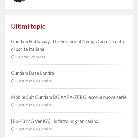
Ultimi topic
Gundam Hathaway: The Sorcery of Nymph Circe, la data
di uscita italiana
1 giorno, 20 ore fa
Gundam Base Londra
1 settimana, 5 giorni fa
Mobile Suit Gundam RG XARX-ZERO, ecco la nuova serie
1 settimana, 6 giorni fa
[Rx-93 MG Ver KA] Ho fatto un gran casino…
1 settimana, 5 giorni fa