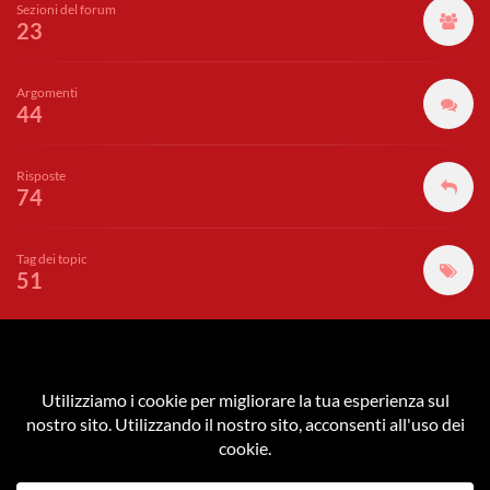
Sezioni del forum
23
Argomenti
44
Risposte
74
Tag dei topic
51
GUNPLA ACADEMY
è parte del network di
Akiba Gamers
|
Zechs.it
|
Cutnip
Privacy Policy
|
Cookie Policy