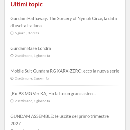
Ultimi topic
Gundam Hathaway: The Sorcery of Nymph Circe, la data
di uscita italiana
5 giorni, 3 ore fa
Gundam Base Londra
2 settimane, 1 giorno fa
Mobile Suit Gundam RG XARX-ZERO, ecco la nuova serie
2 settimane, 2 giorni fa
[Rx-93 MG Ver KA] Ho fatto un gran casino…
2 settimane, 1 giorno fa
GUNDAM ASSEMBLE: le uscite del primo trimestre
2027