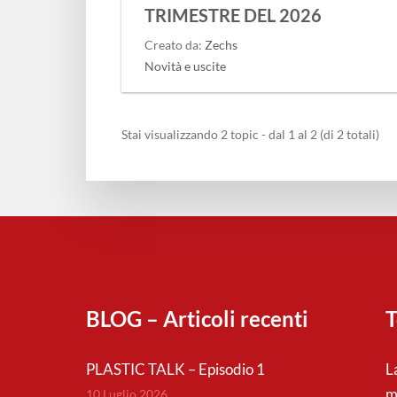
TRIMESTRE DEL 2026
Creato da:
Zechs
Novità e uscite
Stai visualizzando 2 topic - dal 1 al 2 (di 2 totali)
BLOG – Articoli recenti
T
PLASTIC TALK – Episodio 1
L
m
10 Luglio 2026