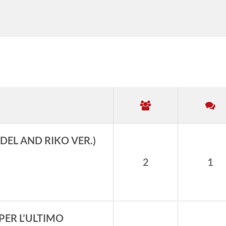
DEL AND RIKO VER.)
2
1
ER L’ULTIMO