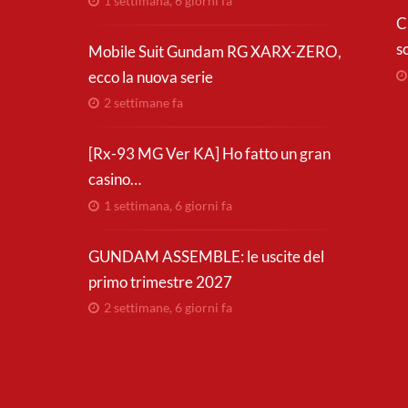
1 settimana, 6 giorni fa
C
s
Mobile Suit Gundam RG XARX-ZERO,
ecco la nuova serie
2 settimane fa
[Rx-93 MG Ver KA] Ho fatto un gran
casino…
1 settimana, 6 giorni fa
GUNDAM ASSEMBLE: le uscite del
primo trimestre 2027
2 settimane, 6 giorni fa