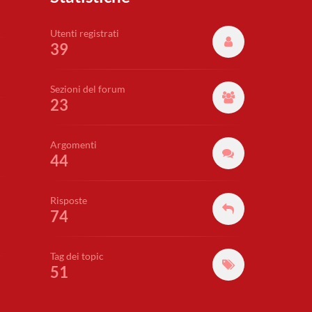
Utenti registrati
39
Sezioni del forum
23
Argomenti
44
Risposte
74
Tag dei topic
51