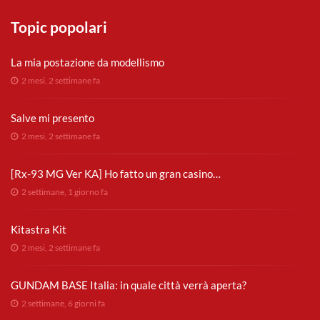
Topic popolari
La mia postazione da modellismo
2 mesi, 2 settimane fa
Salve mi presento
2 mesi, 2 settimane fa
[Rx-93 MG Ver KA] Ho fatto un gran casino…
2 settimane, 1 giorno fa
Kitastra Kit
2 mesi, 2 settimane fa
GUNDAM BASE Italia: in quale città verrà aperta?
2 settimane, 6 giorni fa