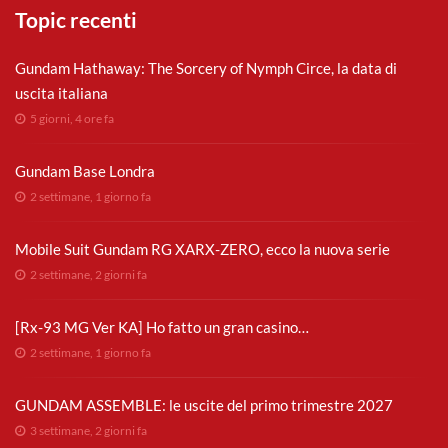
Topic recenti
Gundam Hathaway: The Sorcery of Nymph Circe, la data di
uscita italiana
5 giorni, 4 ore fa
Gundam Base Londra
2 settimane, 1 giorno fa
Mobile Suit Gundam RG XARX-ZERO, ecco la nuova serie
2 settimane, 2 giorni fa
[Rx-93 MG Ver KA] Ho fatto un gran casino…
2 settimane, 1 giorno fa
GUNDAM ASSEMBLE: le uscite del primo trimestre 2027
3 settimane, 2 giorni fa