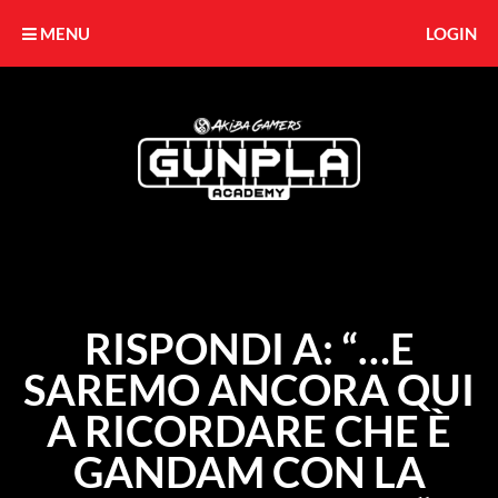
MENU
LOGIN
RISPONDI A: “…E
SAREMO ANCORA QUI
A RICORDARE CHE È
GANDAM CON LA