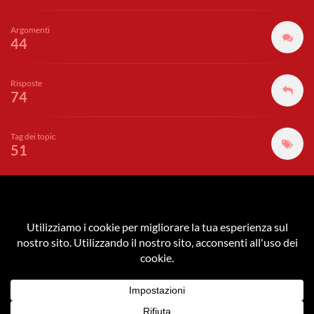
Argomenti
44
Risposte
74
Tag dei topic
51
GUNPLA ACADEMY
è parte del network di
Akiba Gamers
|
Zechs.it
|
Cutnip
Privacy Policy
|
Cookie Policy