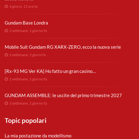
4 giorni, 11 ore fa
Gundam Base Londra
2 settimane, 1 giorno fa
Mobile Suit Gundam RG XARX-ZERO, ecco la nuova serie
2 settimane, 2 giorni fa
[Rx-93 MG Ver KA] Ho fatto un gran casino…
2 settimane, 1 giorno fa
GUNDAM ASSEMBLE: le uscite del primo trimestre 2027
3 settimane, 1 giorno fa
Topic popolari
La mia postazione da modellismo