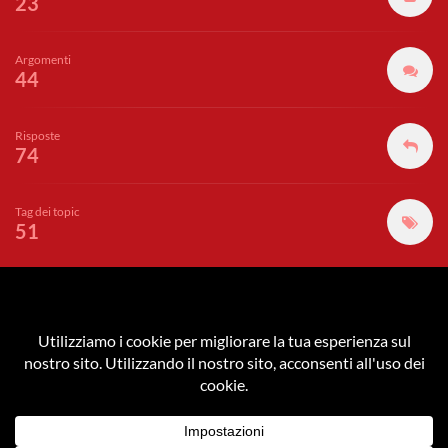
23
Argomenti
44
Risposte
74
Tag dei topic
51
GUNPLA ACADEMY
è parte del network di
Akiba Gamers
|
Zechs.it
|
Cutnip
Privacy Policy
|
Cookie Policy