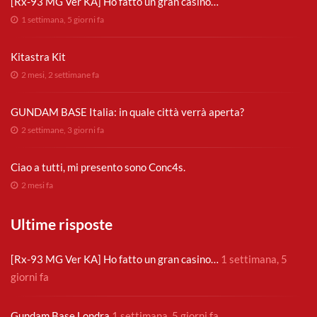
[Rx-93 MG Ver KA] Ho fatto un gran casino…
1 settimana, 5 giorni fa
Kitastra Kit
2 mesi, 2 settimane fa
GUNDAM BASE Italia: in quale città verrà aperta?
2 settimane, 3 giorni fa
Ciao a tutti, mi presento sono Conc4s.
2 mesi fa
Ultime risposte
[Rx-93 MG Ver KA] Ho fatto un gran casino…
1 settimana, 5
giorni fa
Gundam Base Londra
1 settimana, 5 giorni fa