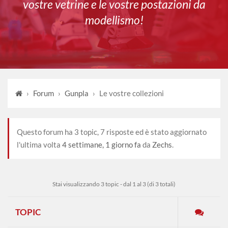
vostre vetrine e le vostre postazioni da
modellismo!
›
Forum
›
Gunpla
›
Le vostre collezioni
Questo forum ha 3 topic, 7 risposte ed è stato aggiornato
l'ultima volta
4 settimane, 1 giorno fa
da
Zechs
.
Stai visualizzando 3 topic - dal 1 al 3 (di 3 totali)
TOPIC