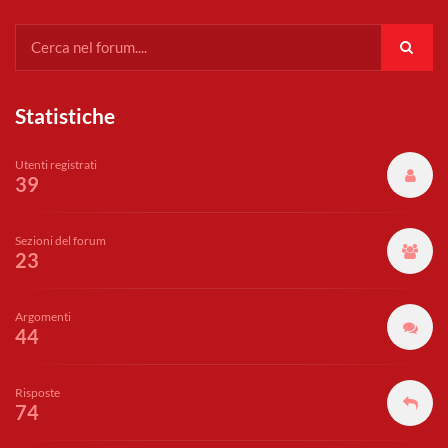
Statistiche
Utenti registrati
39
Sezioni del forum
23
Argomenti
44
Risposte
74