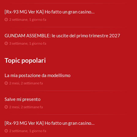
[Rx-93 MG Ver KA] Ho fatto un gran casino…
2 settimane, 1 giorno fa
GUNDAM ASSEMBLE: le uscite del primo trimestre 2027
3 settimane, 1 giorno fa
Topic popolari
La mia postazione da modellismo
2 mesi, 2 settimane fa
Salve mi presento
2 mesi, 2 settimane fa
[Rx-93 MG Ver KA] Ho fatto un gran casino…
2 settimane, 1 giorno fa