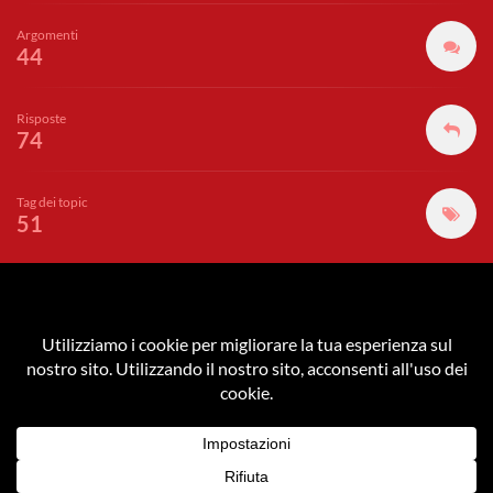
Argomenti
44
Risposte
74
Tag dei topic
51
GUNPLA ACADEMY
è parte del network di
Akiba Gamers
|
Zechs.it
|
Cutnip
Privacy Policy
|
Cookie Policy