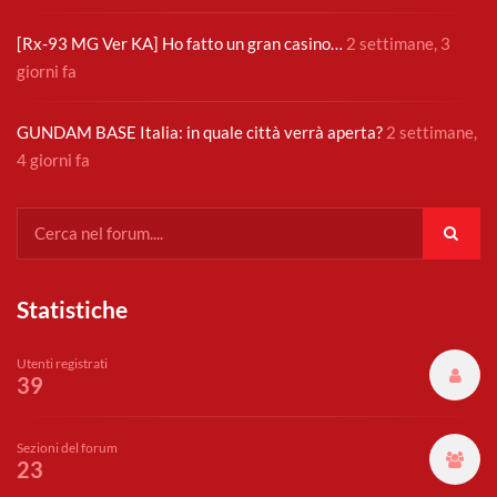
[Rx-93 MG Ver KA] Ho fatto un gran casino…
2 settimane, 3
giorni fa
GUNDAM BASE Italia: in quale città verrà aperta?
2 settimane,
4 giorni fa
Statistiche
Utenti registrati
39
Sezioni del forum
23