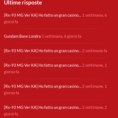
Ultime risposte
[Rx-93 MG Ver KA] Ho fatto un gran casino…
1 settimana, 6
giorni fa
Gundam Base Londra
1 settimana, 6 giorni fa
[Rx-93 MG Ver KA] Ho fatto un gran casino…
2 settimane fa
[Rx-93 MG Ver KA] Ho fatto un gran casino…
2 settimane, 1
giorno fa
[Rx-93 MG Ver KA] Ho fatto un gran casino…
2 settimane, 1
giorno fa
[Rx-93 MG Ver KA] Ho fatto un gran casino…
2 settimane, 2
giorni fa